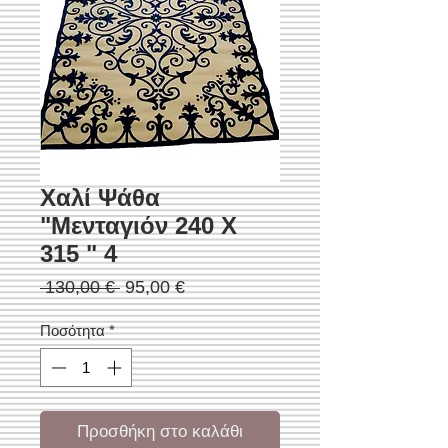
Χαλί Ψάθα
"Μενταγιόν 240 Χ
315 " 4
Κανονική
Τιμή
 130,00 € 
95,00 €
τιμή
Έκπτωσης
Ποσότητα
*
Προσθήκη στο καλάθι