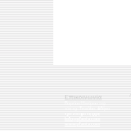
Επικοινωνία
Βορείου Ηπείρου 149
104 43
Σεπόλια,
Αθήνα
+30 210 50.14.994
info@yfanta.com
www.yfanta.com