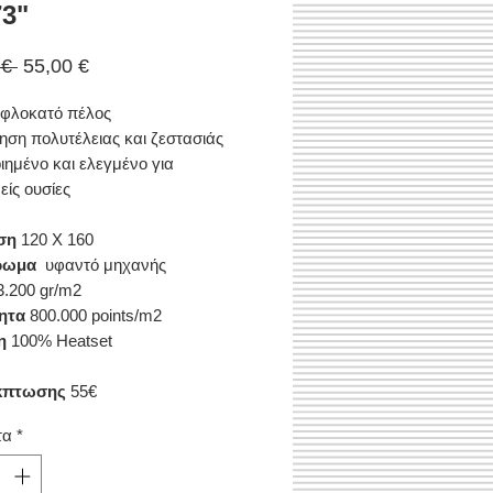
3"
Κανονική
Τιμή
 € 
55,00 €
τιμή
Έκπτωσης
 φλοκατό πέλος
ηση πολυτέλειας και ζεστασιάς
ιημένο και ελεγμένο για
είς ουσίες
ση
120 Χ 160
ρωμα
υφαντό μηχανής
.200 gr/m2
ητα
800.000 points/m2
η
100% Heatset
κπτωσης
55€
τα
*