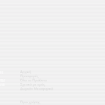
ές
Αρχική
Προσφορές
έτες
Όλα τα Προϊόντα
νια
Σχετικά με εμάς
Δωρεάν Μεταφορικά
Όροι χρήσης