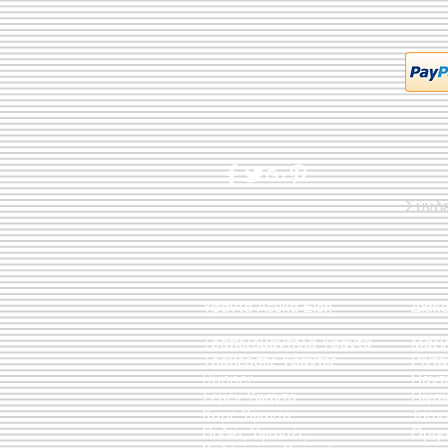
Σύνδ
Υφαντά Λευκά Είδη
Διακ
Τραπεζομάντηλα Υφαντά
Μαξι
Τραβέρσες Υφαντές
Ριχτ
Runner
Πάντ
Σεμέν Υφαντά
Πίνακ
Καρέ Υφαντά
Τσάν
Ποδιές Υφαντές
Θρησ