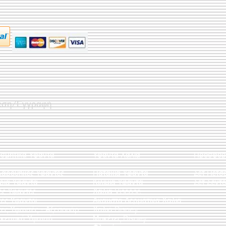
εση/Εγγραφή
οσμητικά Υφαντά
Υφαντά Χαλιά
Προσφορ
λαροθήκες Υφαντές
Πατάκια Υφαντά
Σετ Πετσ
άρια Υφαντά
Κιλίμια Υφαντά
Σετ Σεντό
ες Υφαντές
Χαλιά Viscose
ες Υφαντοί
Άκαυστα Δερμάτινα Χαλιά
τες Υφαντές - Αξεσουάρ
Χαλιά Disney
κευτικά Υφαντά
Μοκέτες Disney