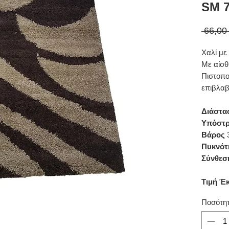
SΜ 7
 66,00
Χαλί με
Με αίσθ
Πιστοπο
επιβλαβ
Διάστα
Υπόστ
Βάρος
3
Πυκνότ
Σύνθεσ
Τιμή Έ
Ποσότη