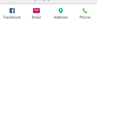
Facebook
Email
Address
Phone
Δεχόμαστε
Επικοινωνία
Βορείου Ηπείρου 149
104 43
Σεπόλια,
Αθήνα
+30 210 50.14.994
info@yfanta.com
www.yfanta.com
Αρχική
Προσφορές
Όλα τα Προϊόντα
Σχετικά με εμάς
Δωρεάν Μεταφορικά
Εγγραφείτε στη λίστα