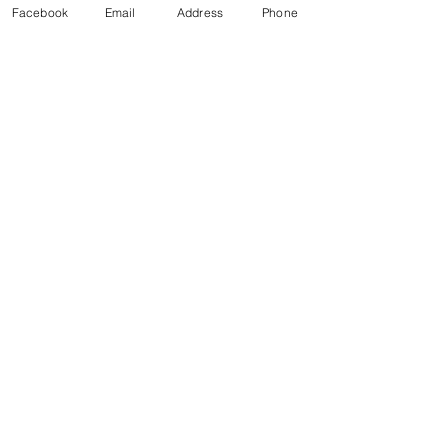
Facebook
Email
Address
Phone
Δεχόμαστε
Επικοινωνία
Βορείου Ηπείρου 149
104 43
Σεπόλια,
Αθήνα
+30 210 50.14.994
info@yfanta.com
www.yfanta.com
Αρχική
Προσφορές
Όλα τα Προϊόντα
Σχετικά με εμάς
Δωρεάν Μεταφορικά
Εγγραφείτε στη λίστα
αλληλογραφίας μας