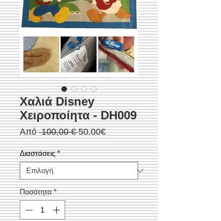
Χαλιά Disney
Χειροποίητα - DH009
Κανονική
Τιμή
Από
 100,00 € 
50.00€
τιμή
Έκπτωσης
Διαστάσεις
*
Ποσότητα
*