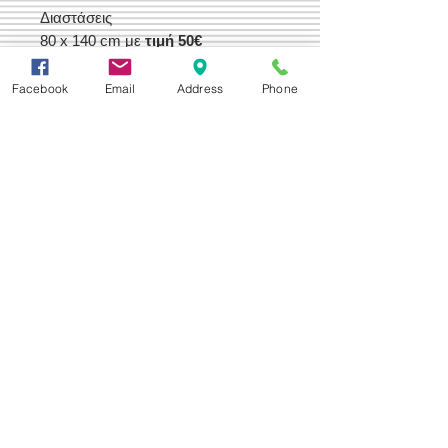
Διαστάσεις
80 x 140 cm με
τιμή 50€
115 x 168 cm με
τιμή 85€
Facebook
Email
Address
Phone
Δεχόμαστε
Επικοινωνία
Βορείου Ηπείρου 149
104 43
Σεπόλια,
Αθήνα
+30 210 50.14.994
info@yfanta.com
www.yfanta.com
Αρχική
Προσφορές
Όλα τα Προϊόντα
Σχετικά με εμάς
Δωρεάν Μεταφορικά