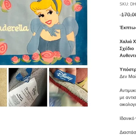
SKU: DH
 170,0
Έκπτωσ
Χαλιά 
Σχέδιο
Αυθεντι
Υπόστρ
Δεν Μαδ
Αντιμυκ
με αντι
οικολογι
Ιδανικό
Διαστάσ