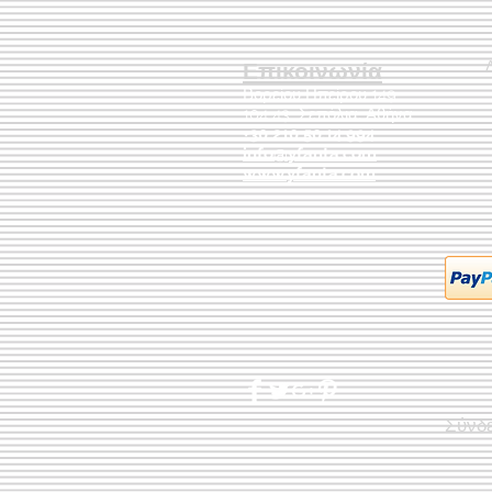
Επικοινωνία
Βορείου Ηπείρου 149
104 43
Σεπόλια,
Αθήνα
+30 210 50.14.994
info@yfanta.com
www.yfanta.com
Σύνδ