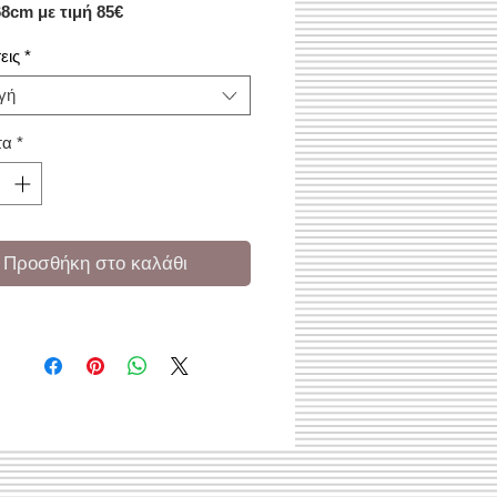
68cm με τιμή 85€
εις
*
γή
τα
*
Προσθήκη στο καλάθι