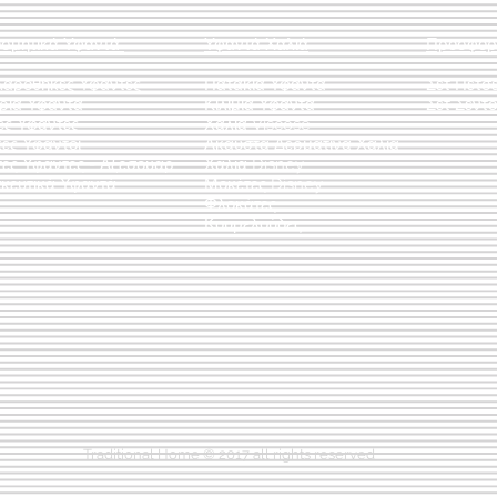
οσμητικά Υφαντά
Υφαντά Χαλιά
Προσφορ
λαροθήκες Υφαντές
Πατάκια Υφαντά
Σετ Πετσ
άρια Υφαντά
Κιλίμια Υφαντά
Σετ Σεντό
ες Υφαντές
Χαλιά Viscose
ες Υφαντοί
Άκαυστα Δερμάτινα Χαλιά
τες Υφαντές - Αξεσουάρ
Χαλιά Disney
κευτικά Υφαντά
Μοκέτες Disney
Φλοκάτες
Κουρελούδες
Traditional Home © 2017 all rights reserved