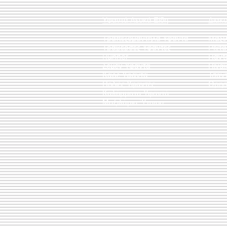
Υφαντά Λευκά Είδη
Διακ
Τραπεζομάντηλα Υφαντά
Μαξι
Τραβέρσες Υφαντές
Ριχτ
Runner
Πάντ
Σεμέν Υφαντά
Πίνακ
Καρέ Υφαντά
Τσάν
Ποδιές Υφαντές
Θρησ
Καλύμματα Υφαντά
Μαξιλάρια Ύπνου