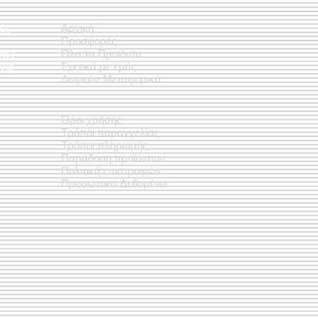
ές
Αρχική
Προσφορές
έτες
Όλα τα Προϊόντα
νια
Σχετικά με εμάς
Δωρεάν Μεταφορικά
Όροι χρήσης
Τρόποι παραγγελίας
Τρόποι πληρωμής
Παράδοση προϊόντων
Πολιτική επιστροφών
Προσωπικά Δεδομένα