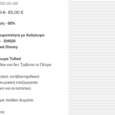
020-115-168
Κανονική
Τιμή
0 € 
85,00 €
τιμή
Έκπτωσης
η - 50%
Χειροποίητα με Ανάγλυφο
 - DH020
κά Disney
ωμα Tufted
άει και δεν Τρίβεται το Πέλμα
ητικό, αντιβακτηριδιακό
σκωριακή επεξεργασία
κό και αντιστατικό.
 για παιδικό δωμάτιο
εις