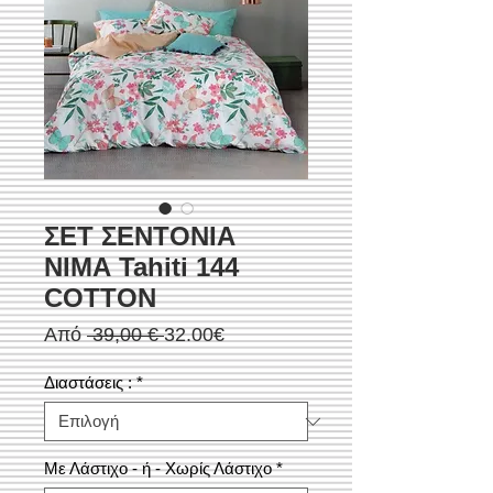
ΣΕΤ ΣΕΝΤΟΝΙΑ
ΝΙΜΑ Tahiti 144
COTTON
Κανονική
Τιμή
Από
 39,00 € 
32.00€
τιμή
Έκπτωσης
Διαστάσεις :
*
Με Λάστιχο - ή - Χωρίς Λάστιχο
*