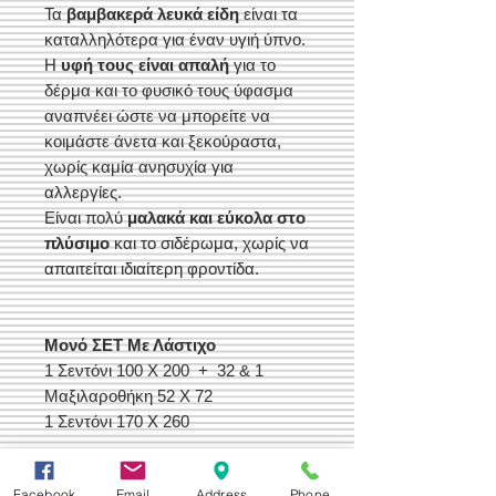
Τα
βαμβακερά λευκά είδη
είναι τα
καταλληλότερα για έναν υγιή ύπνο.
Η
υφή τους είναι απαλή
για το
δέρμα και το φυσικό τους ύφασμα
αναπνέει ώστε να μπορείτε να
κοιμάστε άνετα και ξεκούραστα,
χωρίς καμία ανησυχία για
αλλεργίες.
Είναι πολύ
μαλακά και εύκολα στο
πλύσιμο
και το σιδέρωμα, χωρίς να
απαιτείται ιδιαίτερη φροντίδα.
Μονό ΣΕΤ Με Λάστιχο
1 Σεντόνι 100 Χ 200 + 32 & 1
Μαξιλαροθήκη 52 Χ 72
1 Σεντόνι 170 Χ 260
KING SIZE ΣΕΤ Με Λάστιχο
Facebook
Email
Address
Phone