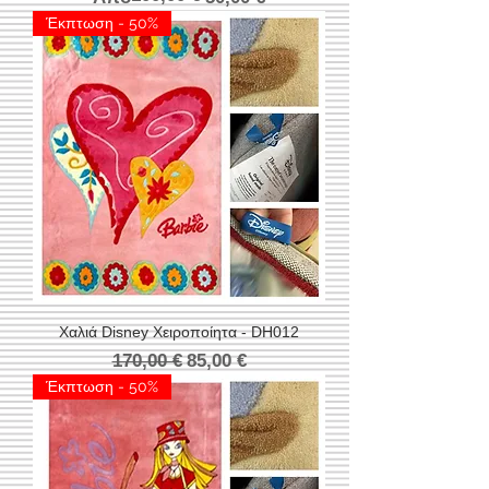
Έκπτωση - 50%
Χαλιά Disney Χειροποίητα - DH012
Κανονική τιμή
Τιμή Έκπτωσης
170,00 €
85,00 €
Έκπτωση - 50%