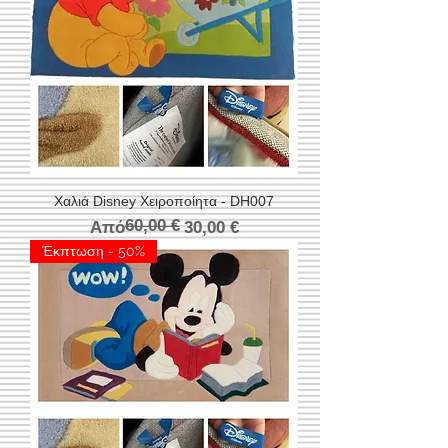
Χαλιά Disney Χειροποίητα - DH007
60,00 €
Κανονική τιμή
Τιμή Έκπτωσης
Από
30,00 €
Έκπτωση - 50%