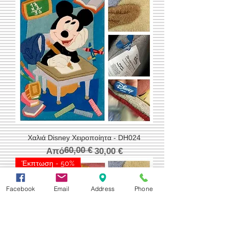
Χαλιά Disney Χειροποίητα - DH024
60,00 €
Κανονική τιμή
Τιμή Έκπτωσης
Από
30,00 €
Έκπτωση - 50%
Facebook
Email
Address
Phone