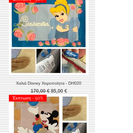
Χαλιά Disney Χειροποίητα - DH020
Κανονική τιμή
Τιμή Έκπτωσης
170,00 €
85,00 €
Έκπτωση - 50%