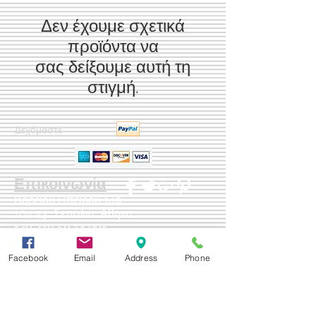
Δεν έχουμε σχετικά
προϊόντα να
σας δείξουμε αυτή τη
στιγμή.
Δεχόμαστε
Επικοινωνία
Βορείου Ηπείρου 149
104 43
Σεπόλια,
Αθήνα
+30 210 50.14.994
info@yfanta.com
www.yfanta.com
Facebook
Email
Address
Phone
Αρχική
Προσφορές
Όλα τα Προϊόντα
Σχετικά με εμάς