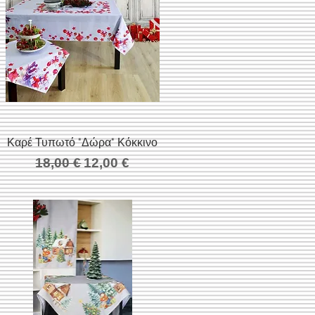
Καρέ Τυπωτό "Δώρα" Κόκκινο
Γρήγορη προβολή
σης
Κανονική τιμή
Τιμή Έκπτωσης
18,00 €
12,00 €