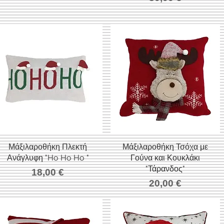
Μάξιλαροθήκη Πλεκτή
Γρήγορη προβολή
Μάξιλαροθήκη Τσόχα με
Γρήγορη προβολή
Ανάγλυφη "Ho Ho Ho "
Γούνα και Κουκλάκι
"Τάρανδος"
Τιμή
18,00 €
Τιμή
20,00 €