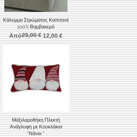
Κάλυμμα Στρώματος Καπιτονέ
Γρήγορη προβολή
100% Βαμβακερό
25,00 €
Κανονική τιμή
Τιμή Έκπτωσης
Από
12,00 €
Μάξιλαροθήκη Πλεκτή
Γρήγορη προβολή
Ανάγλυφη με Κουκλάκια
"Νάνοι "