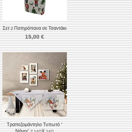
Σετ 2 Ποτηρόπανα σε Τσαντάκι
Γρήγορη προβολή
Τιμή
15,00 €
σης
Τραπεζομάντηλο Τυπωτό "
Γρήγορη προβολή
Νάνοι" 2 140Χ 140