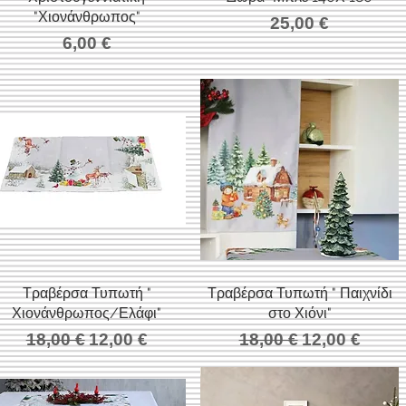
"Χιονάνθρωπος"
Τιμή
25,00 €
Τιμή
6,00 €
Τραβέρσα Τυπωτή "
Γρήγορη προβολή
Τραβέρσα Τυπωτή " Παιχνίδι
Γρήγορη προβολή
Χιονάνθρωπος/Ελάφι"
στο Χιόνι"
Κανονική τιμή
Τιμή Έκπτωσης
Κανονική τιμή
Τιμή Έκπτω
18,00 €
12,00 €
18,00 €
12,00 €