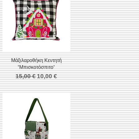
Μάξιλαροθήκη Κεντητή
Γρήγορη προβολή
"Μπισκοτόσπιτο"
Κανονική τιμή
Τιμή Έκπτωσης
15,00 €
10,00 €