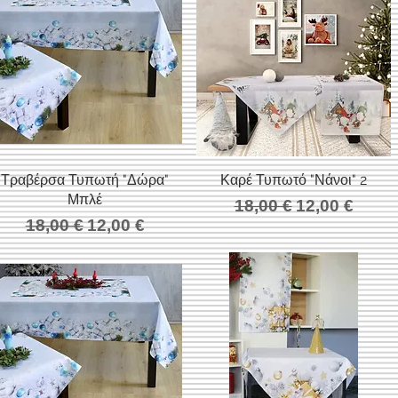
Τραβέρσα Τυπωτή "Δώρα"
Γρήγορη προβολή
Καρέ Τυπωτό "Νάνοι" 2
Γρήγορη προβολή
Μπλέ
Κανονική τιμή
Τιμή Έκπτω
18,00 €
12,00 €
Κανονική τιμή
Τιμή Έκπτωσης
18,00 €
12,00 €