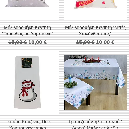
Μάξιλαροθήκη Κεντητή
Γρήγορη προβολή
Μάξιλαροθήκη Κεντητή "Μπέζ
Γρήγορη προβολή
"Τάρανδος με Λαμπιόνια"
Χιονάνθρωπος"
Κανονική τιμή
Τιμή Έκπτωσης
Κανονική τιμή
Τιμή Έκπτω
15,00 €
10,00 €
15,00 €
10,00 €
Πετσέτα Κουζίνας Πικέ
Γρήγορη προβολή
Τραπεζομάντηλο Τυπωτό "
Γρήγορη προβολή
Χριστουγεννιάτικη
Δώρα" Μπλέ 140Χ 180