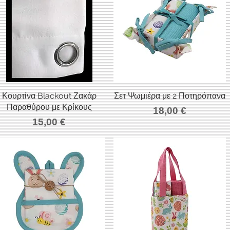
Κουρτίνα Blackout Ζακάρ
Γρήγορη προβολή
Σετ Ψωμιέρα με 2 Ποτηρόπανα
Γρήγορη προβολή
Παραθύρου με Κρίκους
Τιμή
18,00 €
Τιμή
15,00 €