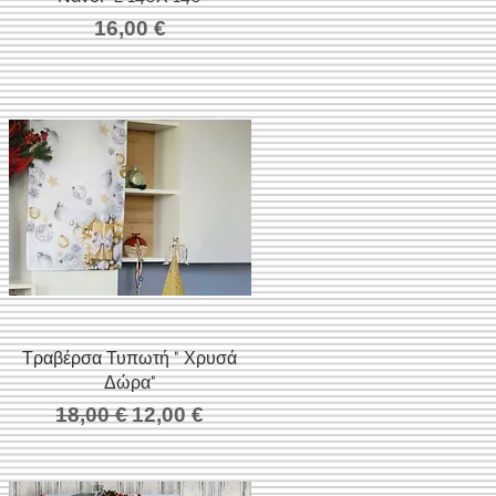
Τιμή
16,00 €
Τραβέρσα Τυπωτή " Χρυσά
Γρήγορη προβολή
Δώρα"
σης
Κανονική τιμή
Τιμή Έκπτωσης
18,00 €
12,00 €