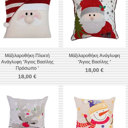
Μάξιλαροθήκη Πλεκτή
Γρήγορη προβολή
Μάξιλαροθήκη Ανάγλυφη
Γρήγορη προβολή
Ανάγλυφη "Άγιος Βασίλης
"Άγιος Βασίλης "
Πρόσωπο "
Τιμή
18,00 €
Τιμή
18,00 €