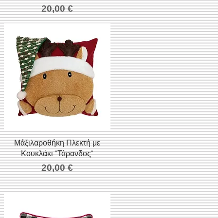
Τιμή
20,00 €
Μάξιλαροθήκη Πλεκτή με
Γρήγορη προβολή
Κουκλάκι "Τάρανδος"
Τιμή
20,00 €