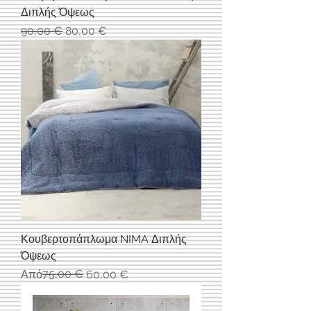
Διπλής Όψεως
Κανονική τιμή
Τιμή Έκπτωσης
90,00 €
80,00 €
Κουβερτοπάπλωμα NIMA Διπλής
Όψεως
Κανονική τιμή
Τιμή Έκπτωσης
75,00 €
Από
60,00 €