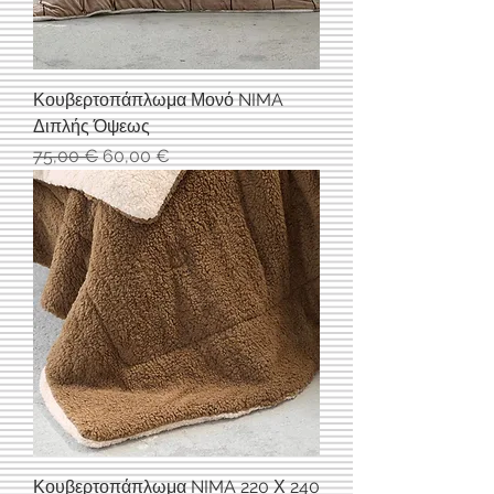
Κουβερτοπάπλωμα Μονό NIMA
Διπλής Όψεως
Κανονική τιμή
Τιμή Έκπτωσης
75,00 €
60,00 €
Κουβερτοπάπλωμα NIMA 220 Χ 240