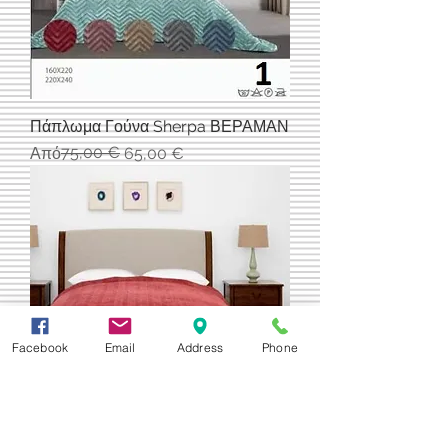
Πάπλωμα Γούνα Sherpa ΒΕΡΑΜΑΝ
Κανονική τιμή
Τιμή Έκπτωσης
75,00 €
Από
65,00 €
Facebook
Email
Address
Phone