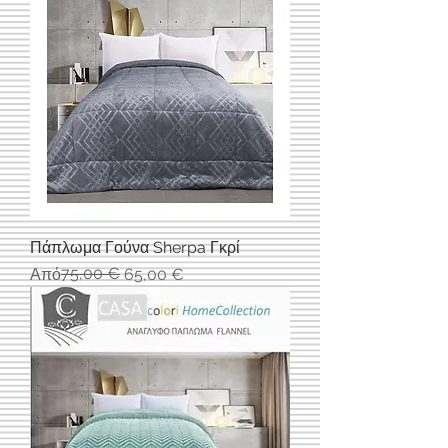
Πάπλωμα Γούνα Sherpa Γκρί
Κανονική τιμή
Τιμή Έκπτωσης
75,00 €
Από
65,00 €