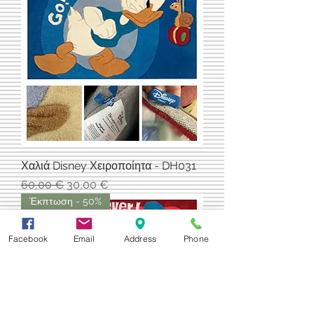
Χαλιά Disney Χειροποίητα - DH031
Κανονική τιμή
Τιμή Έκπτωσης
60,00 €
30,00 €
Έκπτωση - 50%
Facebook
Email
Address
Phone