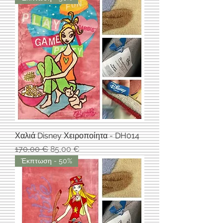
Χαλιά Disney Χειροποίητα - DH014
Κανονική τιμή
Τιμή Έκπτωσης
170,00 €
85,00 €
Έκπτωση - 50%