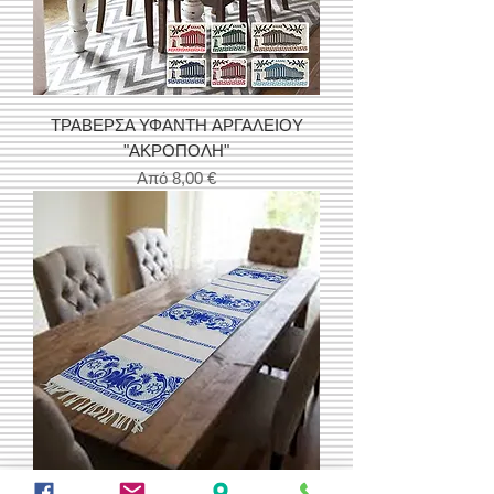
ΤΡΑΒΕΡΣΑ ΥΦΑΝΤH ΑΡΓΑΛΕΙΟΥ
"ΑΚΡΟΠΟΛΗ"
Τιμή Έκπτωσης
Από
8,00 €