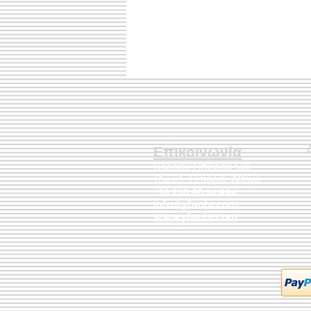
Επικοινωνία
Βορείου Ηπείρου 149
104 43
Σεπόλια,
Αθήνα
+30 210 50.14.994
info@yfanta.com
www.yfanta.com