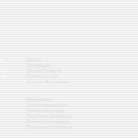
ές
Αρχική
Προσφορές
έτες
Όλα τα Προϊόντα
νια
Σχετικά με εμάς
Δωρεάν Μεταφορικά
Όροι χρήσης
Τρόποι παραγγελίας
Τρόποι πληρωμής
Παράδοση προϊόντων
Πολιτική επιστροφών
Προσωπικά Δεδομένα