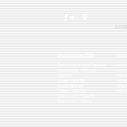
Σύνδ
Υφαντά Λευκά Είδη
Διακ
Τραπεζομάντηλα Υφαντά
Μαξι
Τραβέρσες Υφαντές
Ριχτ
Runner
Πάντ
Σεμέν Υφαντά
Πίνακ
Καρέ Υφαντά
Τσάν
Ποδιές Υφαντές
Θρησ
Καλύμματα Υφαντά
Μαξιλάρια Ύπνου