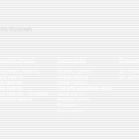
εση/Εγγραφή
οσμητικά Υφαντά
Υφαντά Χαλιά
Προσφορ
λαροθήκες Υφαντές
Πατάκια Υφαντά
Σετ Πετσ
άρια Υφαντά
Κιλίμια Υφαντά
Σετ Σεντό
ες Υφαντές
Χαλιά Viscose
ες Υφαντοί
Άκαυστα Δερμάτινα Χαλιά
τες Υφαντές - Αξεσουάρ
Χαλιά Disney
κευτικά Υφαντά
Μοκέτες Disney
Φλοκάτες
Κουρελούδες