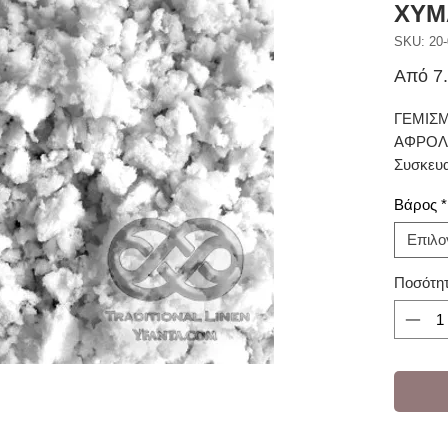
ΧΥΜ
SKU: 20-
Από
7
ΓΕΜΙΣΜ
ΑΦΡΟΛ
Συσκευα
Βάρος
*
Επιλο
Ποσότη