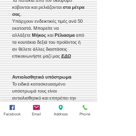
Τα πατάκια από τον διάδρομο
κόβονται και ρελιάζονται
στα μέτρα
σας
.
Υπάρχουν ενδεικτικές τιμές ανά 50
εκατοστά. Μπορείτε να
αλλάξετε
Μήκος
και
Ρέλιασμα
από
τα κουτάκια δεξιά του προϊόντος ή
αν θέλετε άλλες διαστάσεις
ε
πικοινωνήστε μαζί μας
ΕΔΩ
Αντιολισθητικό υπόστρωμα
Το ειδικά κατασκευασμένο
υπόστρωμά τους είναι
αντιολισθητικό και επιτρέπει την
εύκολη τοποθέτηση τους χωρίς τη
χρήση ταινιών συγκόλλησης διπλής
Facebook
Email
Address
Phone
όψης ή άλλων μέσων
συγκράτησης.