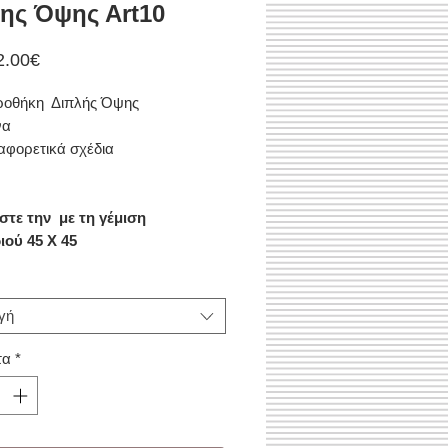
ης Όψης Αrt10
Τιμή
2.00€
Έκπτωσης
ροθήκη Διπλής Όψης
να
ιαφορετικά σχέδια
τε την με τη γέμιση
ιού 45 Χ 45
γή
τα
*