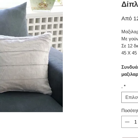
Δίπλ
Από
1
Μαξιλα
Με γού
Σε 12 δ
45 Χ 45
Συνδυάσ
μαξιλαρ
.
*
Επιλο
Ποσότη