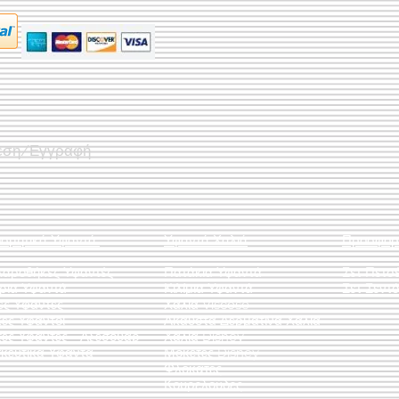
εση/Εγγραφή
οσμητικά Υφαντά
Υφαντά Χαλιά
Προσφορ
λαροθήκες Υφαντές
Πατάκια Υφαντά
Σετ Πετσ
άρια Υφαντά
Κιλίμια Υφαντά
Σετ Σεντό
ες Υφαντές
Χαλιά Viscose
ες Υφαντοί
Άκαυστα Δερμάτινα Χαλιά
τες Υφαντές - Αξεσουάρ
Χαλιά Disney
κευτικά Υφαντά
Μοκέτες Disney
Φλοκάτες
Κουρελούδες