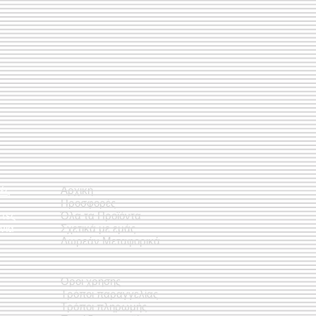
ές
Αρχική
Προσφορές
έτες
Όλα τα Προϊόντα
νια
Σχετικά με εμάς
Δωρεάν Μεταφορικά
Όροι χρήσης
Τρόποι παραγγελίας
Τρόποι πληρωμής