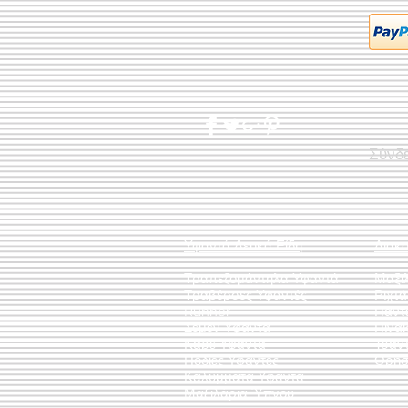
Σύνδ
Υφαντά Λευκά Είδη
Διακ
Τραπεζομάντηλα Υφαντά
Μαξι
Τραβέρσες Υφαντές
Ριχτ
Runner
Πάντ
Σεμέν Υφαντά
Πίνακ
Καρέ Υφαντά
Τσάν
Ποδιές Υφαντές
Θρησ
Καλύμματα Υφαντά
Μαξιλάρια Ύπνου