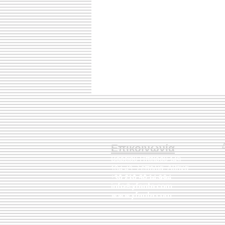
Επικοινωνία
Βορείου Ηπείρου 149
104 43
Σεπόλια,
Αθήνα
+30 210 50.14.994
info@yfanta.com
www.yfanta.com