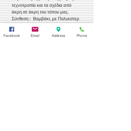
τεχνοτροπία και τα σχέδια από
άκρη σε άκρη του τόπου μας.
Σύνθεση : Βαμβάκι, με Πολυεστερ
Σπαν και Ακρυλικό.
Ελληνικής Παραγωγής
Facebook
Email
Address
Phone
Δεχόμαστε
Επικοινωνία
Βορείου Ηπείρου 149
104 43
Σεπόλια,
Αθήνα
+30 210 50.14.994
info@yfanta.com
www.yfanta.com
Αρχική
Προσφορές
Όλα τα Προϊόντα