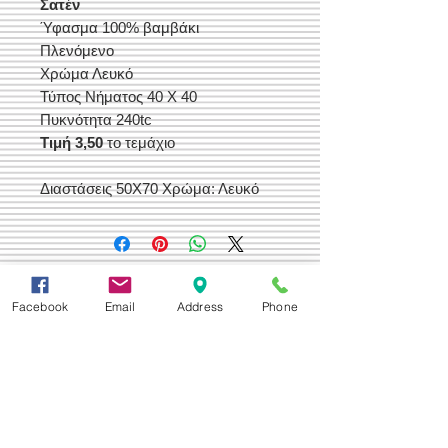
Σατέν
Ύφασμα 100% βαμβάκι
Πλενόμενο
Χρώμα Λευκό
Τύπος Νήματος 40 Χ 40
Πυκνότητα 240tc
Τιμή 3,50
το τεμάχιο
Διαστάσεις
50
Χ
70
Χρώμα: Λευκό
Δεχόμαστε
Facebook
Email
Address
Phone
Επικοινωνία
Βορείου Ηπείρου 149
104 43
Σεπόλια,
Αθήνα
+30 210 50.14.994
info@yfanta.com