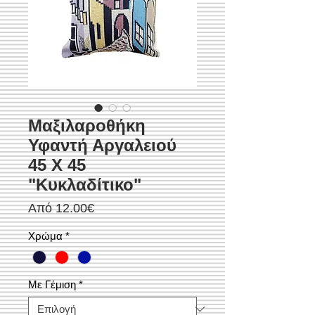
Μαξιλαροθήκη
Υφαντή Αργαλειού
45 Χ 45
"Κυκλαδίτικο"
Τιμή
Από
12.00€
Έκπτωσης
Χρώμα
*
Με Γέμιση
*