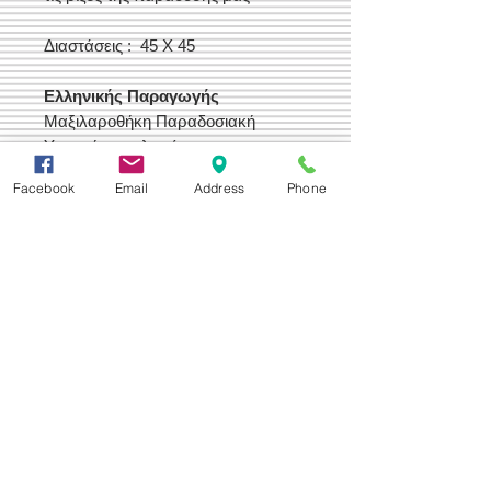
Διαστάσεις : 45 Χ 45
Ελληνικής Παραγωγής
Μαξιλαροθήκη Παραδοσιακή
Υφαντή αργαλειού,
Με τεχνοτροπία και σχέδια από την
Facebook
Email
Address
Phone
Ελληνική παράδοση
Δεχόμαστε
Επικοινωνία
Βορείου Ηπείρου 149
104 43
Σεπόλια,
Αθήνα
+30 210 50.14.994
info@yfanta.com
www.yfanta.com