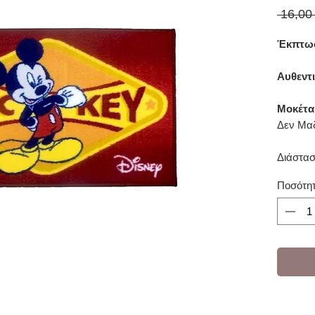
 16,00
Έκπτωσ
Αυθεντ
Μοκέτα
Δεν Μαδ
Διάστασ
Ποσότη