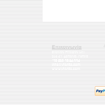
Επικοινωνία
Βορείου Ηπείρου 149
104 43
Σεπόλια,
Αθήνα
+30 210 50.14.994
info@yfanta.com
www.yfanta.com