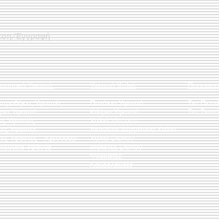
εση/Εγγραφή
οσμητικά Υφαντά
Υφαντά Χαλιά
Προσφορ
λαροθήκες Υφαντές
Πατάκια Υφαντά
Σετ Πετσ
άρια Υφαντά
Κιλίμια Υφαντά
Σετ Σεντό
ες Υφαντές
Χαλιά Viscose
ες Υφαντοί
Άκαυστα Δερμάτινα Χαλιά
τες Υφαντές - Αξεσουάρ
Χαλιά Disney
κευτικά Υφαντά
Μοκέτες Disney
Φλοκάτες
Κουρελούδες