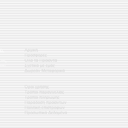
ές
Αρχική
Προσφορές
έτες
Όλα τα Προϊόντα
νια
Σχετικά με εμάς
Δωρεάν Μεταφορικά
Όροι χρήσης
Τρόποι παραγγελίας
Τρόποι πληρωμής
Παράδοση προϊόντων
Πολιτική επιστροφών
Προσωπικά Δεδομένα