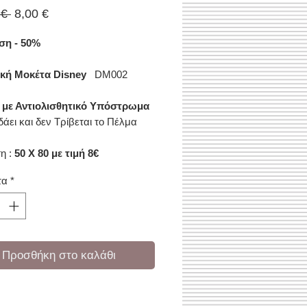
Κανονική
Τιμή
 € 
8,00 €
τιμή
Έκπτωσης
η - 50%
ική Μοκέτα Disney
DM002
 με Αντιολισθητικό Υπόστρωμα
άει και δεν Τρίβεται το Πέλμα
η :
50 X 80 με τιμή 8€
τα
*
Προσθήκη στο καλάθι