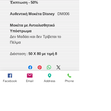
Έκπτωση - 50%
Αυθεντική Μοκέτα Disney
DM006
Μοκέτα με Αντιολισθητικό
Υπόστρωμα
Δεν Μαδάει και δεν Τρίβεται το
Πέλμα
Διάσταση :
50 X 80 με τιμή 8
Δεχόμαστε
Facebook
Email
Address
Phone
Επικοινωνία
Βορείου Ηπείρου 149
104 43
Σεπόλια,
Αθήνα
+30 210 50.14.994