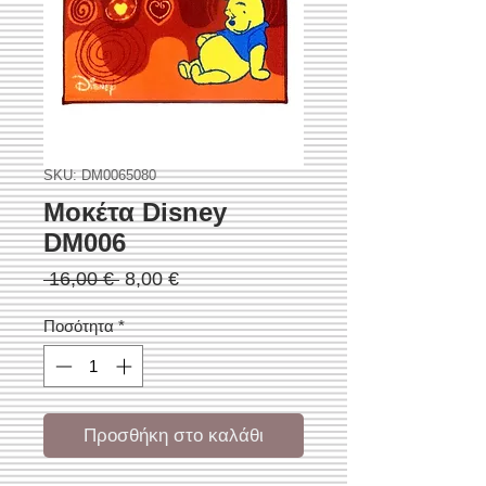
SKU: DM0065080
Μοκέτα Disney
DM006
Κανονική
Τιμή
 16,00 € 
8,00 €
τιμή
Έκπτωσης
Ποσότητα
*
Προσθήκη στο καλάθι