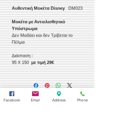
Αυθεντική Μοκέτα Disney
DM023
Μοκέτα με Αντιολισθητικό
Υπόστρωμα
Δεν Μαδάει και δεν Τρίβεται το
Πέλμα
Διάσταση :
95 X 150
με τιμή 29€
Δεχόμαστε
Facebook
Email
Address
Phone
Επικοινωνία
Βορείου Ηπείρου 149
104 43
Σεπόλια,
Αθήνα