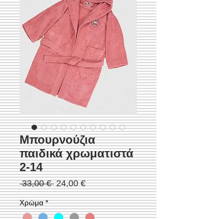
Μπουρνούζια
παιδικά χρωματιστά
2-14
Κανονική
Τιμή
 33,00 € 
24,00 €
τιμή
Έκπτωσης
Χρώμα
*