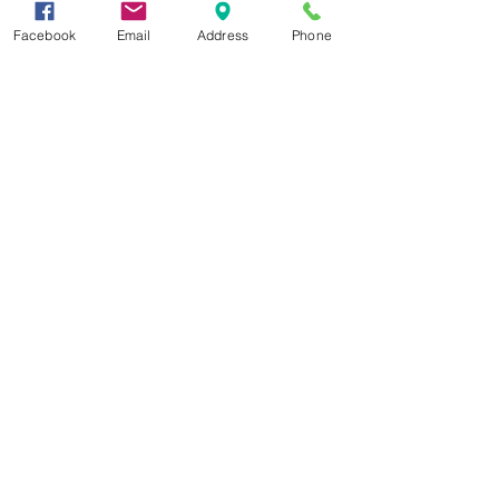
Facebook
Email
Address
Phone
Δεχόμαστε
Επικοινωνία
Βορείου Ηπείρου 149
104 43
Σεπόλια,
Αθήνα
+30 210 50.14.994
info@yfanta.com
www.yfanta.com
Αρχική
Προσφορές
Όλα τα Προϊόντα
Σχετικά με εμάς
Δωρεάν Μεταφορικά
Εγγραφείτε στη λίστα
αλληλογραφίας μας