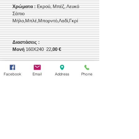
Χρώματα :
Εκρού, Μπέζ, Λευκό
Σάπιο
Μήλο,Μπλέ,Μπορντό,Λαδί,Γκρί
Διαστάσεις :
Μονή
160Χ240 22
,00 €
Διπλή
200Χ240 26
,00 €
Facebook
Email
Address
Phone
Υπ/πλη
220Χ240
30,00 €
Δεχόμαστε
Επικοινωνία