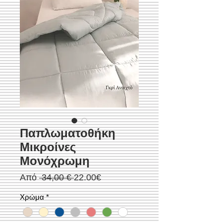
Παπλωματοθήκη
Μικροίνες
Μονόχρωμη
Κανονική
Τιμή
Από
 34,00 € 
22.00€
τιμή
Έκπτωσης
Χρώμα
*