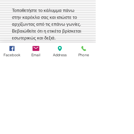
Τοποθετήστε το κάλυμμα πάνω
στην καρέκλα σας και ισιώστε το
αρχίζωντας από τις επάνω γωνίες.
Βεβαιώθείτε ότι η ετικέτα βρίσκεται
εσωτερικώς και δεξιά.
Το κάλυμμα είναι ραμμένο έτσι
ώστε να είναι σταθερό και να
Facebook
Email
Address
Phone
εφαρμόζει στην καρέκλα σας.
Δεχόμαστε
Επικοινωνία
Βορείου Ηπείρου 149
104 43
Σεπόλια,
Αθήνα
+30 210 50.14.994
info@yfanta.com