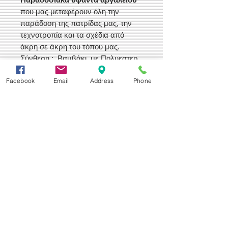
που μας μεταφέρουν όλη την
παράδοση της πατρίδας μας, την
τεχνοτροπία και τα σχέδια από
άκρη σε άκρη του τόπου μας.
Σύνθεση : Βαμβάκι, με Πολυεστερ
Σπαν και Ακρυλικό.
Facebook
Email
Address
Phone
Ελληνικής Παραγωγής
Δεχόμαστε
Επικοινωνία
Βορείου Ηπείρου 149
104 43
Σεπόλια,
Αθήνα
+30 210 50.14.994
info@yfanta.com
www.yfanta.com