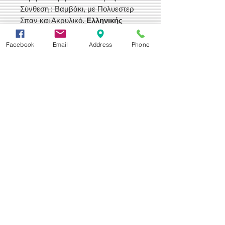
Σύνθεση : Βαμβάκι, με Πολυεστερ
Σπαν και Ακρυλικό.
Ελληνικής
Παραγωγής
Facebook
Email
Address
Phone
Δεχόμαστε
Επικοινωνία
Βορείου Ηπείρου 149
104 43
Σεπόλια,
Αθήνα
+30 210 50.14.994
info@yfanta.com
www.yfanta.com
Αρχική
Προσφορές
Όλα τα Προϊόντα
Σχετικά με εμάς
Δωρεάν Μεταφορικά