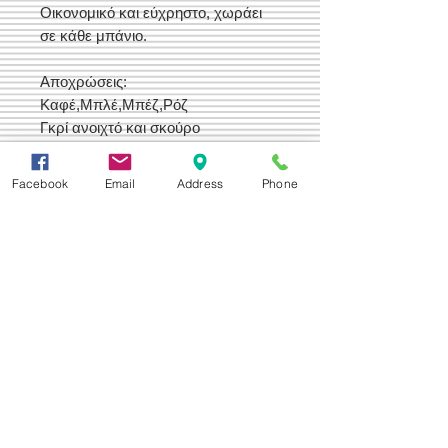
Οικονομικό και εύχρηστο, χωράει
σε κάθε μπάνιο.
Αποχρώσεις:
Καφέ,Μπλέ,Μπέζ,Ρόζ
Γκρί ανοιχτό και σκούρο
Facebook
Email
Address
Phone
Δεχόμαστε
Επικοινωνία
Βορείου Ηπείρου 149
104 43
Σεπόλια,
Αθήνα
+30 210 50.14.994
info@yfanta.com