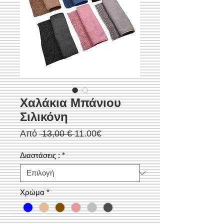
Χαλάκια Μπάνιου
Σιλικόνη
Κανονική
Τιμή
Από
 13,00 € 
11.00€
τιμή
Έκπτωσης
Διαστάσεις :
*
Χρώμα
*