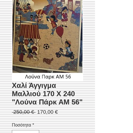
Χαλί Άγγιγμα
Μαλλιού 170 Χ 240
"Λούνα Πάρκ ΑΜ 56"
Κανονική
Τιμή
 250,00 € 
170,00 €
τιμή
Έκπτωσης
Ποσότητα
*