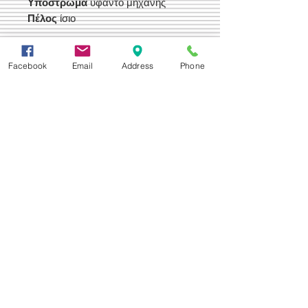
Υπόστρωμα
υφαντό μηχανής
Πέλος
ίσιο
Τιμή Έκπτωσης 170,00 €
Facebook
Email
Address
Phone
Δεχόμαστε
Επικοινωνία
Βορείου Ηπείρου 149
104 43
Σεπόλια,
Αθήνα
+30 210 50.14.994
info@yfanta.com
www.yfanta.com
Αρχική
Προσφορές
Όλα τα Προϊόντα
Σχετικά με εμάς
Δωρεάν Μεταφορικά