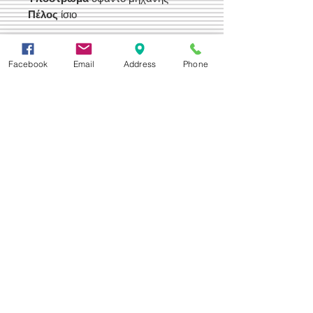
Πέλος
ίσιο
Τιμή Έκπτωσης 210,00 €
Facebook
Email
Address
Phone
Δεχόμαστε
Επικοινωνία
Βορείου Ηπείρου 149
104 43
Σεπόλια,
Αθήνα
+30 210 50.14.994
info@yfanta.com
www.yfanta.com
Αρχική
Προσφορές
Όλα τα Προϊόντα
Σχετικά με εμάς
Δωρεάν Μεταφορικά