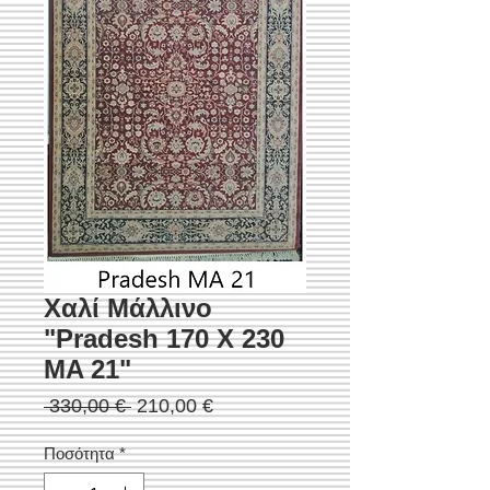
Χαλί Μάλλινο
"Pradesh 170 Χ 230
MA 21"
Κανονική
Τιμή
 330,00 € 
210,00 €
τιμή
Έκπτωσης
Ποσότητα
*