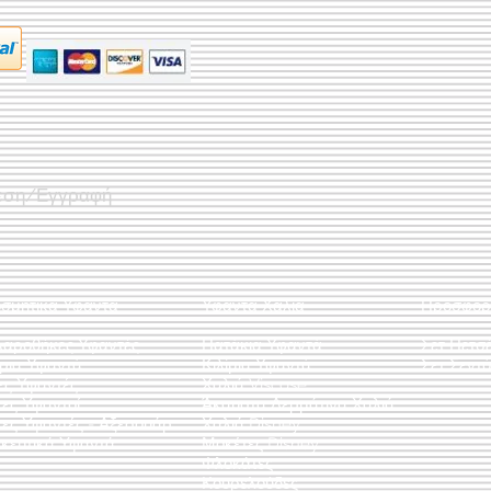
εση/Εγγραφή
οσμητικά Υφαντά
Υφαντά Χαλιά
Προσφορ
λαροθήκες Υφαντές
Πατάκια Υφαντά
Σετ Πετσ
άρια Υφαντά
Κιλίμια Υφαντά
Σετ Σεντό
ες Υφαντές
Χαλιά Viscose
ες Υφαντοί
Άκαυστα Δερμάτινα Χαλιά
τες Υφαντές - Αξεσουάρ
Χαλιά Disney
κευτικά Υφαντά
Μοκέτες Disney
Φλοκάτες
Κουρελούδες