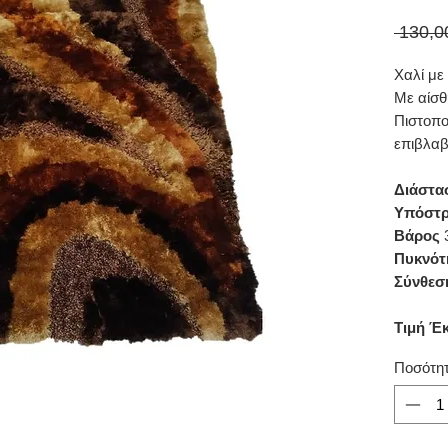
 130,0
Χαλί με
Με αίσθ
Πιστοπο
επιβλαβ
Διάστα
Υπόστ
Βάρος
3
Πυκνότ
Σύνθεσ
Τιμή Έ
Ποσότη