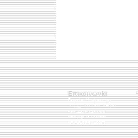
Επικοινωνία
Βορείου Ηπείρου 149
104 43
Σεπόλια,
Αθήνα
+30 210 50.14.994
info@yfanta.com
www.yfanta.com