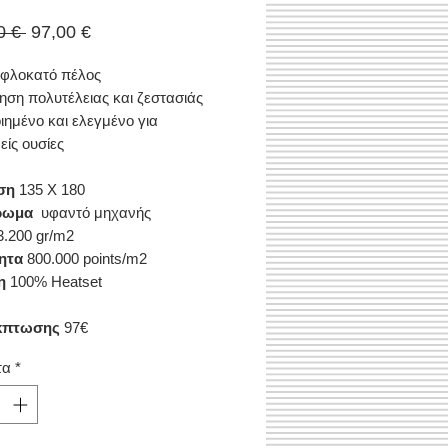
Κανονική
Τιμή
0 € 
97,00 €
τιμή
Έκπτωσης
 φλοκατό πέλος
ηση πολυτέλειας και ζεστασιάς
ιημένο και ελεγμένο για
είς ουσίες
ση
135 Χ 180
ρωμα
υφαντό μηχανής
.200 gr/m2
ητα
800.000 points/m2
η
100% Heatset
κπτωσης
97€
τα
*