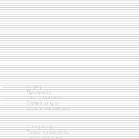
ές
Αρχική
Προσφορές
έτες
Όλα τα Προϊόντα
νια
Σχετικά με εμάς
Δωρεάν Μεταφορικά
Όροι χρήσης
Τρόποι παραγγελίας
Τρόποι πληρωμής