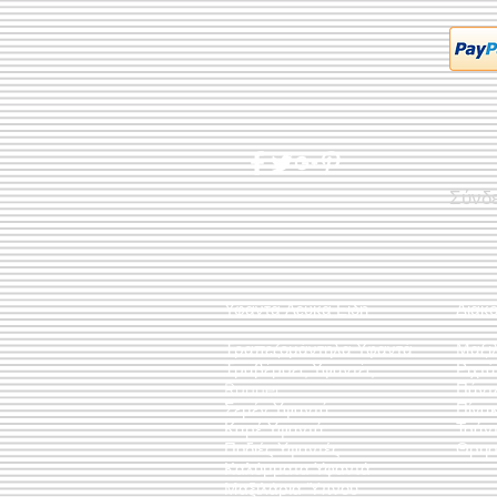
Σύνδ
Υφαντά Λευκά Είδη
Διακ
Τραπεζομάντηλα Υφαντά
Μαξι
Τραβέρσες Υφαντές
Ριχτ
Runner
Πάντ
Σεμέν Υφαντά
Πίνακ
Καρέ Υφαντά
Τσάν
Ποδιές Υφαντές
Θρησ
Καλύμματα Υφαντά
Μαξιλάρια Ύπνου