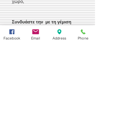
χώρο,
Συνδυάστε την με τη γέμιση
μαξιλαριού 40 Χ 40
Τιμή Γέμισης 4,00 €
Facebook
Email
Address
Phone
Δεχόμαστε
Επικοινωνία
Βορείου Ηπείρου 149
104 43
Σεπόλια,
Αθήνα
+30 210 50.14.994
info@yfanta.com
www.yfanta.com
Αρχική
Προσφορές