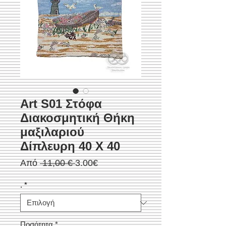
Art S01 Στόφα
Διακοσμητική Θήκη
μαξιλαριού
Δίπλευρη 40 X 40
Κανονική
Τιμή
Από
 11,00 € 
3.00€
τιμή
Έκπτωσης
.
*
Ποσότητα
*